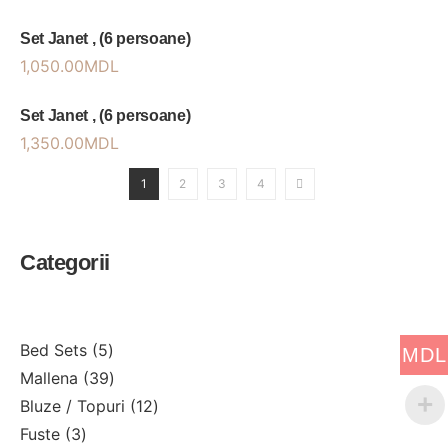
Set Janet , (6 persoane)
1,050.00
MDL
Set Janet , (6 persoane)
1,350.00
MDL
1
2
3
4
Categorii
Bed Sets
5
MDL
Mallena
39
Bluze / Topuri
12
Fuste
3