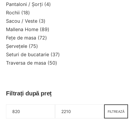
Pantaloni / Șorți
4
Rochii
18
Sacou / Veste
3
Mallena Home
89
Fețe de masa
72
Șervețele
75
Seturi de bucatarie
37
Traversa de masa
50
Filtrați după preț
FILTREAZĂ