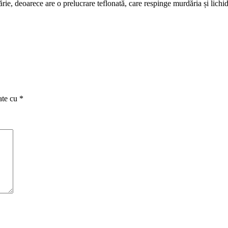
ărie, deoarece are o prelucrare teflonată, care respinge murdăria și lichid
ate cu
*