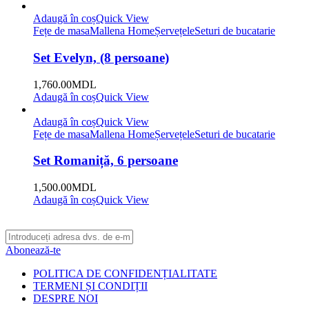
Adaugă în coș
Quick View
Fețe de masa
Mallena Home
Șervețele
Seturi de bucatarie
Set Evelyn, (8 persoane)
1,760.00
MDL
Adaugă în coș
Quick View
Adaugă în coș
Quick View
Fețe de masa
Mallena Home
Șervețele
Seturi de bucatarie
Set Romaniță, 6 persoane
1,500.00
MDL
Adaugă în coș
Quick View
Abonează-te
POLITICA DE CONFIDENȚIALITATE
TERMENI ȘI CONDIȚII
DESPRE NOI