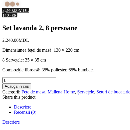
2,240.00MDL
112.00€
Set lavanda 2, 8 persoane
2,240.00
MDL
Dimensiunea feței de masă: 130 × 220 cm
8 Șervețele: 35 × 35 cm
Compoziție fibroasă: 35% poliester, 65% bumbac.
Cantitate
Set
Adaugă în coș
lavanda
Categorii:
Fețe de masa
,
Mallena Home
,
Șervețele
,
Seturi de bucatari
2,
Share this product
8
persoane
Descriere
Recenzii (0)
Descriere