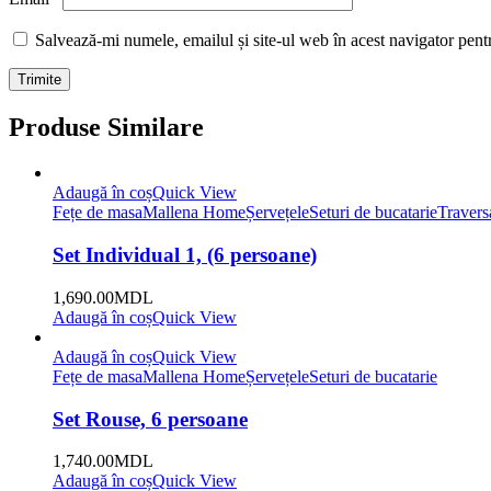
Salvează-mi numele, emailul și site-ul web în acest navigator pent
Produse Similare
Adaugă în coș
Quick View
Fețe de masa
Mallena Home
Șervețele
Seturi de bucatarie
Travers
Set Individual 1, (6 persoane)
1,690.00
MDL
Adaugă în coș
Quick View
Adaugă în coș
Quick View
Fețe de masa
Mallena Home
Șervețele
Seturi de bucatarie
Set Rouse, 6 persoane
1,740.00
MDL
Adaugă în coș
Quick View