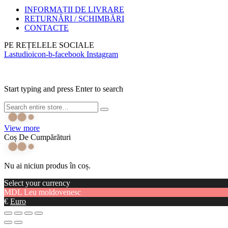
INFORMAȚII DE LIVRARE
RETURNĂRI / SCHIMBĂRI
CONTACTE
PE REȚELELE SOCIALE
Lastudioicon-b-facebook
Instagram
Start typing and press Enter to search
View more
Coș De Cumpărături
Nu ai niciun produs în coș.
Select your currency
MDL
Leu moldovenesc
€
Euro